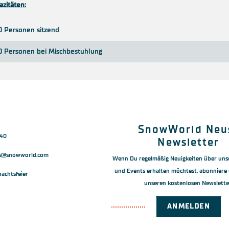
zitäten:
0 Personen sitzend
00 Personen bei Mischbestuhlung
SnowWorld Neu
440
Newsletter
ss@snowworld.com
Wenn Du regelmäßig Neuigkeiten über uns
und Events erhalten möchtest, abonniere 
achtsfeier
unseren kostenlosen Newslette
ANMELDEN