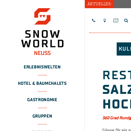
AKTUELLES:
KUL
ERLEBNISWELTEN
RES
HOTEL & BAUMCHALETS
SAL
GASTRONOMIE
HOC
GRUPPEN
360 Grad Rund
Gönne Dir ein 