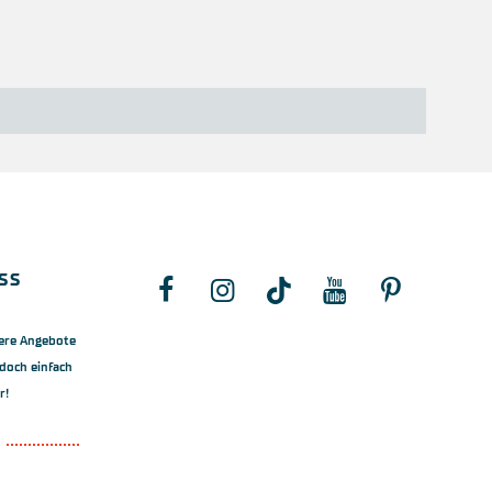
ss
ere Angebote
doch einfach
r!