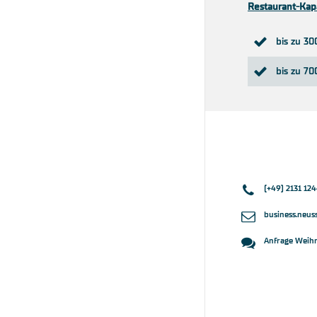
Restaurant-Kapa
bis zu 30
bis zu 7
(+49) 2131 12
business.neu
Anfrage Weihn