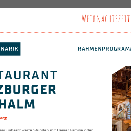
Weihnachtszeit
INARIK
RAHMENPROGRAM
TAURANT
ZBURGER
HALM
gang
paar unbeschwerte Stunden mit Deiner Familie oder