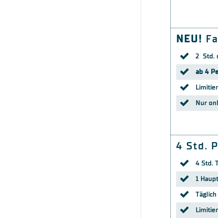
NEU!
Fa
2 Std. 
ab 4 P
Limitie
Nur on
4 Std. 
4 Std. 
1 Haupt
Täglich
Limitie