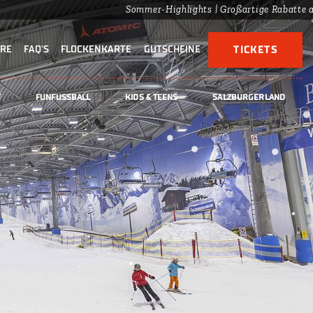
Sommer-Highlights | Großartige Rabatte auf der Pis
ERE
FAQ'S
FLOCKENKARTE
GUTSCHEINE
TICKETS
F
FUNFUSSBALL
KIDS & TEENS
SALZBURGERLAND