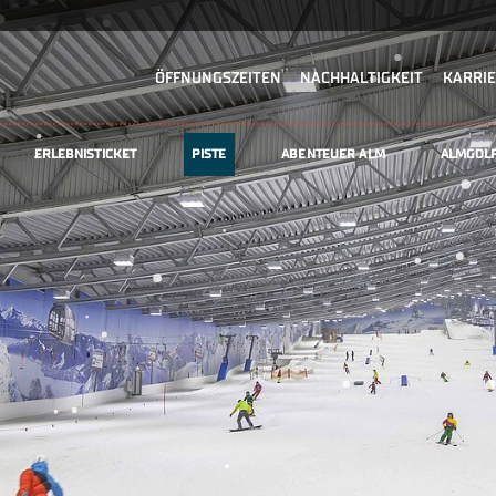
ÖFFNUNGSZEITEN
NACHHALTIGKEIT
KARRI
ERLEBNISTICKET
PISTE
ABENTEUER ALM
ALMGOL