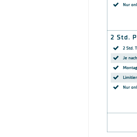
Nur on
2 Std. 
2 Std. 
Je nach
Montag
Limitie
Nur on