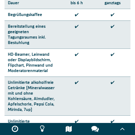
Dauer
bis 6 h
ganztags
Begrüßungskaffee
✔️
✔️
Bereitstellung eines
✔️
✔️
geeigneten
Tagungsraumes inkl.
Bestuhlung
HD-Beamer, Leinwand
✔️
✔️
oder Displaybildschirm,
Flipchart, Pinnwand und
Moderatorenmaterial
Unlimitierte alkoholfreie
✔️
✔️
Getränke (Mineralwasser
mit und ohne
Kohlensäure, Almdudler,
Apfelschorle, Pepsi Cola,
Mirinda, 7up)
Unlimitierte
✔️
✔️
Kaffeespezialitäten und
6 BIO-Teesorten aus