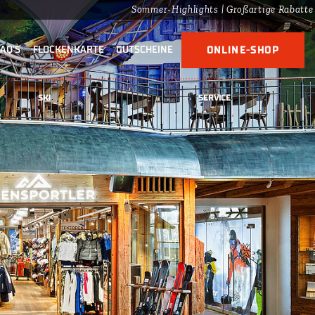
Sommer-Highlights | Großartige Rabatte auf de
FAQ'S
FLOCKENKARTE
GUTSCHEINE
ONLINE-SHOP
SKI
SERVICE