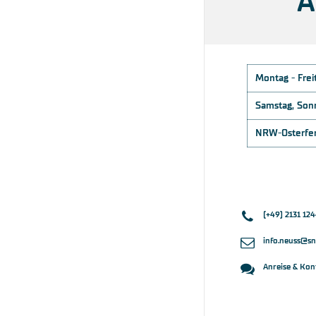
Montag - Frei
Samstag, Sonn
NRW-Osterfer
(+49) 2131 12
info.neuss@s
Anreise & Kon