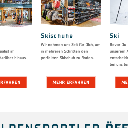
s
Skischuhe
Ski
Wir nehmen uns Zeit für Dich, um
Bevor Du D
ialist im
in mehreren Schritten den
unserem A
darüber hinaus.
perfekten Skischuh zu finden.
entscheide
bei uns te
ERFAHREN
MEHR ERFAHREN
ME