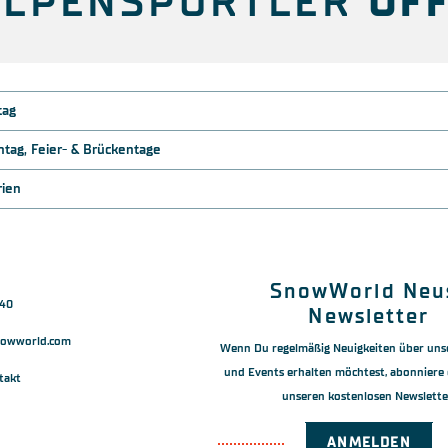
ALPENSPORTLER
ÖF
tag
tag, Feier- & Brückentage
ien
SnowWorld Neu
440
Newsletter
nowworld.com
Wenn Du regelmäßig Neuigkeiten über uns
und Events erhalten möchtest, abonniere 
takt
unseren kostenlosen Newslette
ANMELDEN