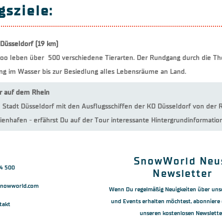
gsziele:
Düsseldorf (19 km)
oo leben über 500 verschiedene Tierarten. Der Rundgang durch die T
ng im Wasser bis zur Besiedlung alles Lebensräume an Land.
r auf dem Rhein
 Stadt Düsseldorf mit den Ausflugsschiffen der KD Düsseldorf von der R
enhafen - erfährst Du auf der Tour interessante Hintergrundinformation
SnowWorld Neu
44 500
Newsletter
snowworld.com
Wenn Du regelmäßig Neuigkeiten über uns
und Events erhalten möchtest, abonniere 
takt
unseren kostenlosen Newslette