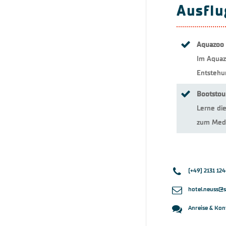
Ausflu
Aquazoo 
Im Aquaz
Entstehu
Bootstou
Lerne die
zum Medi
(+49) 2131 12
hotel.neuss@
Anreise & Kon