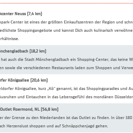
kcenter Neuss (7,4 km)
park-Center ist eines der größten Einkaufszentren der Region und schn
iedlichste Shoppingangebote und kannst Dich auch kulinarisch verwöhnen
hältnisse.
nchengladbach (18,2 km)
5 hat auch die Stadt Mönchengladbach ein Shopping-Center, das keine W
n sowie die verschiedenen Restaurants laden zum Shoppen und Verwei
fer Königsallee (20,6 km)
ldorfer Königsallee, kurz „Kö“ genannt, ist das Shoppingparadies und A
Ausruhen und Eintauchen in das Lebensgefühl des mondänen Düsseldor
 Outlet Roermond, NL (56,8 km)
er der Grenze zu den Niederlanden ist das Outlet zu finden. In über 1
ch Herzenslust shoppen und auf Schnäppchenjagd gehen.