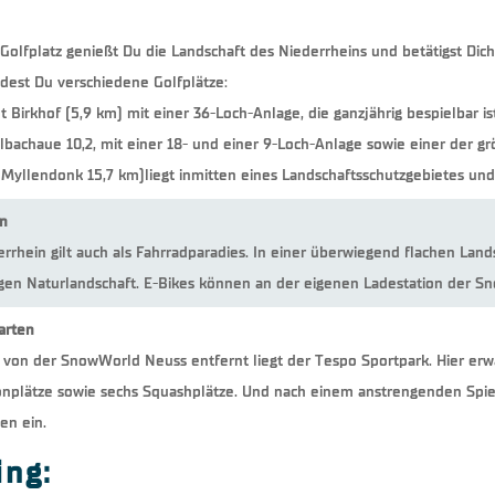
olfplatz genießt Du die Landschaft des Niederrheins und betätigst Dic
dest Du verschiedene Golfplätze:
ut Birkhof (5,9 km) mit einer 36-Loch-Anlage, die ganzjährig bespielbar is
bachaue 10,2, mit einer 18- und einer 9-Loch-Anlage sowie einer der g
 Myllendonk 15,7 km)liegt inmitten eines Landschaftsschutzgebietes und
n
rrhein gilt auch als Fahrradparadies. In einer überwiegend flachen Land
tigen Naturlandschaft. E-Bikes können an der eigenen Ladestation der
arten
 von der SnowWorld Neuss entfernt liegt der Tespo Sportpark. Hier erw
nplätze sowie sechs Squashplätze. Und nach einem anstrengenden Spiel 
en ein.
ng: