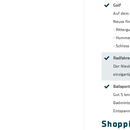
Golf
Auf dem G
Neuss fin
- Ritterg
- Hummel
- Schloss
Radfahre
Der Niede
einzigar
Ballsport
Gut 5 km
Badminto
Entspann
Shoppi