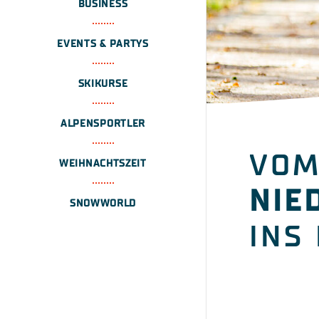
BUSINESS
EVENTS & PARTYS
SKIKURSE
ALPENSPORTLER
VO
WEIHNACHTSZEIT
NIE
SNOWWORLD
INS