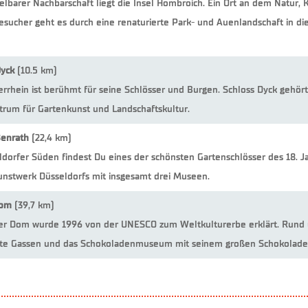
elbarer Nachbarschaft liegt die Insel Hombroich. Ein Ort an dem Natur, 
esucher geht es durch eine renaturierte Park- und Auenlandschaft in die
Dyck
(10.5 km)
rrhein ist berühmt für seine Schlösser und Burgen. Schloss Dyck gehör
trum für Gartenkunst und Landschaftskultur.
Benrath
(22,4 km)
dorfer Süden findest Du eines der schönsten Gartenschlösser des 18. Ja
nstwerk Düsseldorfs mit insgesamt drei Museen.
Dom
(39,7 km)
er Dom wurde 1996 von der UNESCO zum Weltkulturerbe erklärt. Rund 
te Gassen und das Schokoladenmuseum mit seinem großen Schokolad