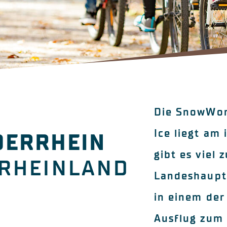
M
Die SnowWorl
Ice liegt am 
DERRHEIN
gibt es viel
 RHEINLAND
Landeshaupts
in einem der
Ausflug zum