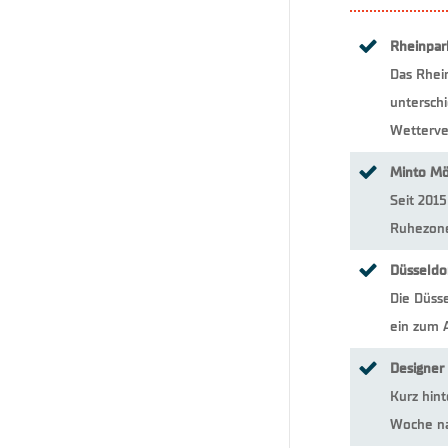
Rheinpar
Das Rhein
untersch
Wetterver
Minto Mö
Seit 201
Ruhezone
Düsseldor
Die Düsse
ein zum 
Designer
Kurz hint
Woche na