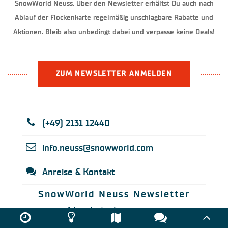
SnowWorld Neuss. Über den Newsletter erhältst Du auch nach
Ablauf der Flockenkarte regelmäßig unschlagbare Rabatte und
Aktionen. Bleib also unbedingt dabei und verpasse keine Deals!
ZUM NEWSLETTER ANMELDEN
(+49) 2131 12440
info.neuss@snowworld.com
Anreise & Kontakt
SnowWorld Neuss Newsletter
Wenn Du regelmäßig Neuigkeiten über unsere Angebote und Events
erhalten möchtest, abonniere doch einfach unseren kostenlosen