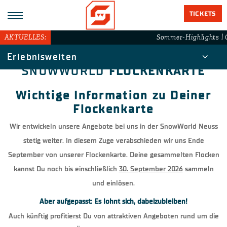
TICKETS
AKTUELLES:
Sommer-Highlights | G
Erlebniswelten
SNOWWORLD
FLOCKENKARTE
Wichtige Information zu Deiner
Flockenkarte
Wir entwickeln unsere Angebote bei uns in der SnowWorld Neuss
stetig weiter. In diesem Zuge verabschieden wir uns Ende
September von unserer Flockenkarte. Deine gesammelten Flocken
kannst Du noch bis einschließlich
30. September 2026
sammeln
und einlösen.
Aber aufgepasst: Es lohnt sich, dabeizubleiben!
Auch künftig profitierst Du von attraktiven Angeboten rund um die