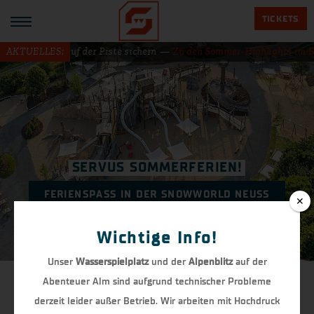
TICKETS
tige Rabatte auf der Piste sichern —
AKTUELLES:
Zu den Sommer-Highlights im S
SERVUS SOMMERFERIEN!
FERIENSPASS IN DER SNOWWORLD NEUSS
✕
Wichtige Info!
Unser
Wasserspielplatz
und der
Alpenblitz
auf der
SERVUS & GRÜSS GOTT IN DER
Abenteuer Alm sind aufgrund technischer Probleme
SNOWWORLD NEUSS!
derzeit leider außer Betrieb. Wir arbeiten mit Hochdruck