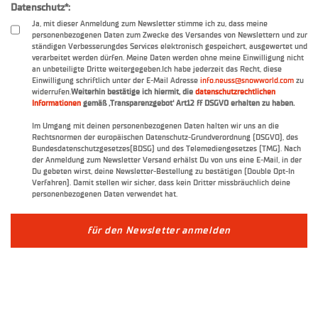
Datenschutz
*
:
Ja, mit dieser Anmeldung zum Newsletter stimme ich zu, dass meine
personenbezogenen Daten zum Zwecke des Versandes von Newslettern und zur
ständigen Verbesserungdes Services elektronisch gespeichert, ausgewertet und
verarbeitet werden dürfen. Meine Daten werden ohne meine Einwilligung nicht
an unbeteiligte Dritte weitergegeben.Ich habe jederzeit das Recht, diese
Einwilligung schriftlich unter der E-Mail Adresse
info.neuss@snowworld.com
zu
widerrufen.
Weiterhin bestätige ich hiermit, die
datenschutzrechtlichen
Informationen
gemäß ‚Transparenzgebot‘ Art12 ff DSGVO erhalten zu haben.
Im Umgang mit deinen personenbezogenen Daten halten wir uns an die
Rechtsnormen der europäischen Datenschutz-Grundverordnung (DSGVO), des
Bundesdatenschutzgesetzes(BDSG) und des Telemediengesetzes (TMG). Nach
der Anmeldung zum Newsletter Versand erhälst Du von uns eine E-Mail, in der
Du gebeten wirst, deine Newsletter-Bestellung zu bestätigen (Double Opt-In
Verfahren). Damit stellen wir sicher, dass kein Dritter missbräuchlich deine
personenbezogenen Daten verwendet hat.
für den Newsletter anmelden