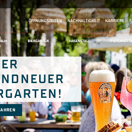
ÖFFNUNGSZEITEN
NACHHALTIGKEIT
KARRIERE
F
HALM
BIERGARTEN
HASENSTALL
PISTENHÜTT
SER
ANDNEUER
RGARTEN!
FAHREN