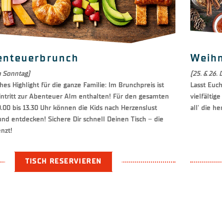
enteuerbrunch
Weih
n Sonntag)
(25. & 26.
hes Highlight für die ganze Familie: Im Brunchpreis ist
Lasst Euc
Eintritt zur Abenteuer Alm enthalten! Für den gesamten
vielfältig
.00 bis 13.30 Uhr können die Kids nach Herzenslust
all' die h
und entdecken! Sichere Dir schnell Deinen Tisch – die
enzt!
TISCH RESERVIEREN