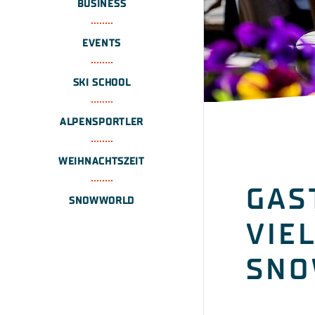
BUSINESS
EVENTS
SKI SCHOOL
ALPENSPORTLER
WEIHNACHTSZEIT
GAS
SNOWWORLD
VIE
SN