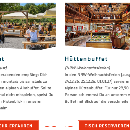
et
Hüttenbuffet
ust)
(NRW-Weihnachtsferien)
erabenden empfängt Dich
In den NRW-Weihnachtsferien (a
n montags bis samstags zu
24.12.26, 25.12.26, 01.01.27) serviere
en alpinen Almbuffet. Sollte
alpines Hüttenbuffet. Für nur 29,90
al nicht mitspielen, speist Du
Person schlemmst Du an unserem vi
n Pistenblick in unserer
Buffet mit Blick auf die verschneite
halm.
EHR ERFAHREN
TISCH RESERVIEREN