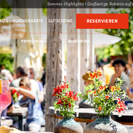
Sommer-Highlights | Großartige Rabatte auf der Piste
AQ'S
FLOCKENKARTE
GUTSCHEINE
RESERVIEREN
E
PISTENLOUNGE
JAUSENSTADL
VIVA