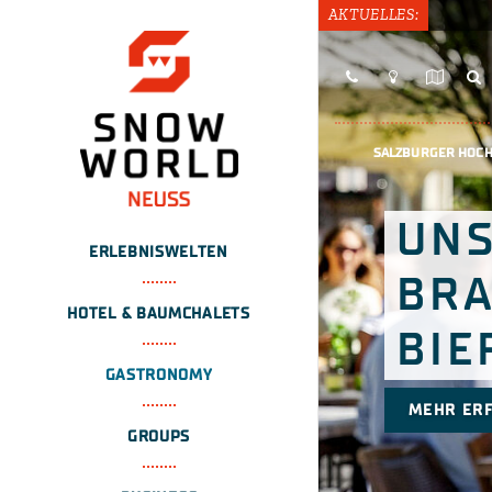
AKTUELLES:
SALZBURGER HOC
UN
ERLEBNISWELTEN
BR
HOTEL & BAUMCHALETS
BIE
GASTRONOMY
MEHR ER
GROUPS