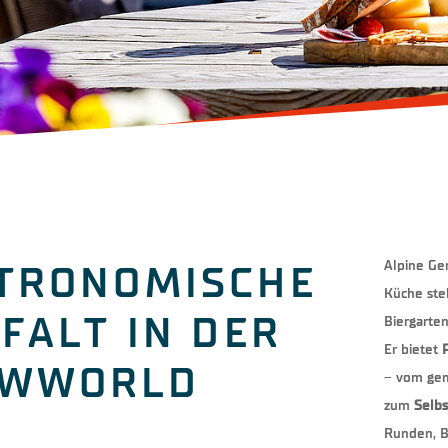
Alpine Gem
TRONOMISCHE
Küche steh
LFALT IN DER
Biergarten
Er bietet
P
OWWORLD
– vom ge
zum
Selb
Runden, B