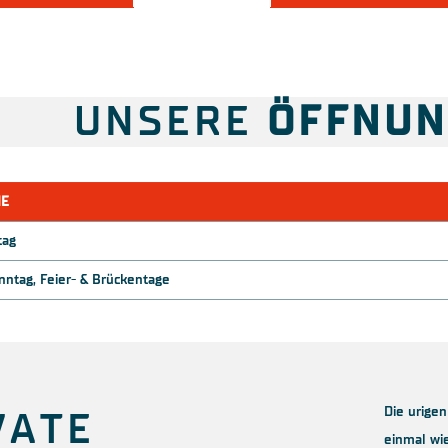
UNSERE
ÖFFNUN
E
tag
ntag, Feier- & Brückentage
Die urige
VATE
einmal wi